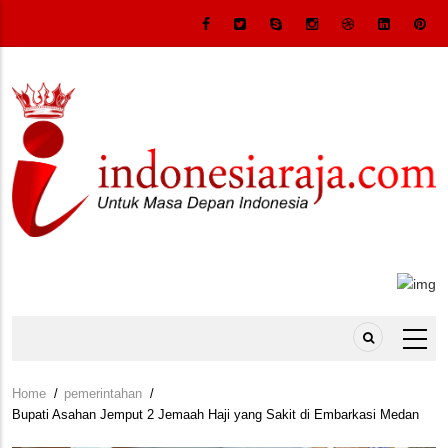
Skip
to
main
content
Home
/
pemerintahan
/
Breadcrumb
Bupati Asahan Jemput 2 Jemaah Haji yang Sakit di Embarkasi Medan