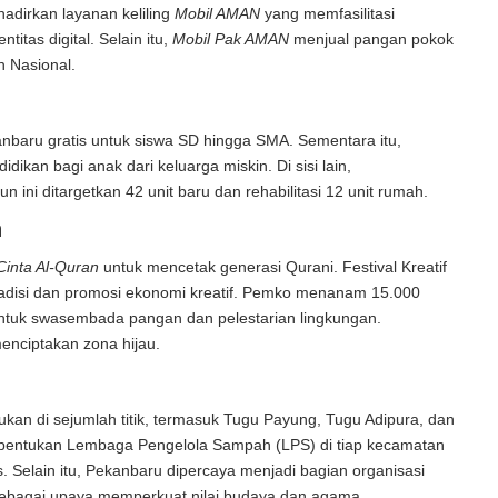
dirkan layanan keliling
Mobil AMAN
yang memfasilitasi
titas digital. Selain itu,
Mobil Pak AMAN
menjual pangan pokok
 Nasional.
baru gratis untuk siswa SD hingga SMA. Sementara itu,
ikan bagi anak dari keluarga miskin. Di sisi lain,
ni ditargetkan 42 unit baru dan rehabilitasi 12 unit rumah.
n
inta Al-Quran
untuk mencetak generasi Qurani. Festival Kreatif
tradisi dan promosi ekonomi kreatif. Pemko menanam 15.000
e untuk swasembada pangan dan pelestarian lingkungan.
menciptakan zona hijau.
kukan di sejumlah titik, termasuk Tugu Payung, Tugu Adipura, dan
bentukan Lembaga Pengelola Sampah (LPS) di tiap kecamatan
 Selain itu, Pekanbaru dipercaya menjadi bagian organisasi
sebagai upaya memperkuat nilai budaya dan agama.