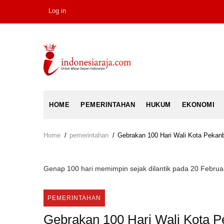
Skip
Log in
USER
to
ACCOUNT
main
MENU
content
MAIN
HOME
PEMERINTAHAN
HUKUM
EKONOMI
NAVIGATION
Home
/
pemerintahan
/
Gebrakan 100 Hari Wali Kota Pekanb
Breadcrumb
Genap 100 hari memimpin sejak dilantik pada 20 Februar
PEMERINTAHAN
Gebrakan 100 Hari Wali Kota P