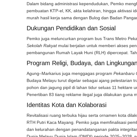
Dalam bidang administrasi kependudukan, Pemko mengha
pembuatan KTP-el, KK, akta kelahiran, hingga aktivasi iden
murah hasil kerja sama dengan Bulog dan Badan Pangan
Dukungan Pendidikan dan Sosial
Pemko juga meluncurkan program bus Trans Metro Pekan
Sekolah Rakyat
mulai berjalan untuk memberi akses pendid
pembangunan Rumah Layak Huni (RLH) dipercepat. Tahun i
Program Religi, Budaya, dan Lingkunga
Agung–Markarius juga menggagas program
Pekanbaru C
Budaya Melayu turut digelar sebagai ajang pelestarian 
pohon dan jagung pipil di lahan tidur seluas 11 hektar
Penertiban 83 tiang reklame ilegal juga dilakukan guna 
Identitas Kota dan Kolaborasi
Revitalisasi ruang terbuka hijau serta ornamen kota dila
RTH Putri Kaca Mayang. Pemko juga memfinalisasi pem
dan kelurahan dengan penandatanganan pakta integritas.
Dunia Melayu Dunia Islam (DMDI) periode 2025–2028, 