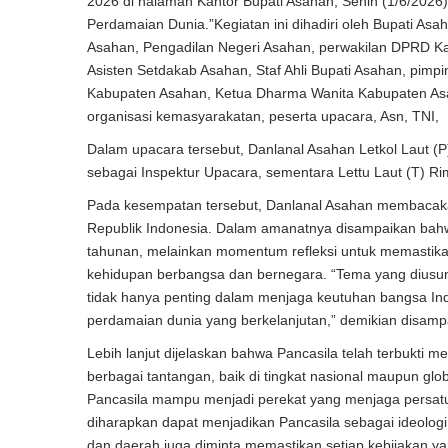
2026 di halaman Kantor Bupati Asahan, Senin (1/6/202
Perdamaian Dunia.”Kegiatan ini dihadiri oleh Bupati Asah
Asahan, Pengadilan Negeri Asahan, perwakilan DPRD K
Asisten Setdakab Asahan, Staf Ahli Bupati Asahan, pim
Kabupaten Asahan, Ketua Dharma Wanita Kabupaten Asa
organisasi kemasyarakatan, peserta upacara, Asn, TNI, P
Dalam upacara tersebut, Danlanal Asahan Letkol Laut (
sebagai Inspektur Upacara, sementara Lettu Laut (T) 
Pada kesempatan tersebut, Danlanal Asahan membacaka
Republik Indonesia. Dalam amanatnya disampaikan bahw
tahunan, melainkan momentum refleksi untuk memastikan
kehidupan berbangsa dan bernegara. “Tema yang diusung
tidak hanya penting dalam menjaga keutuhan bangsa Ind
perdamaian dunia yang berkelanjutan,” demikian disamp
Lebih lanjut dijelaskan bahwa Pancasila telah terbukti
berbagai tantangan, baik di tingkat nasional maupun g
Pancasila mampu menjadi perekat yang menjaga persatu
diharapkan dapat menjadikan Pancasila sebagai ideolog
dan daerah juga diminta memastikan setiap kebijakan yang