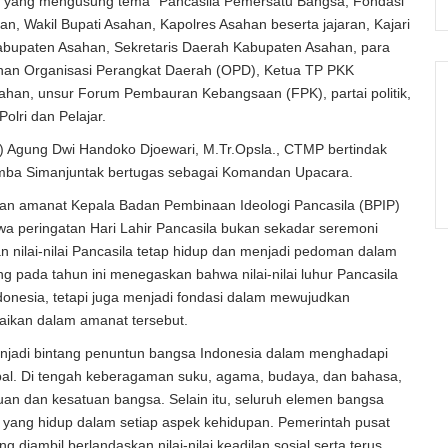
6) yang mengusung tema “Pancasila Pemersatu Bangsa, Fondasi
an, Wakil Bupati Asahan, Kapolres Asahan beserta jajaran, Kajari
abupaten Asahan, Sekretaris Daerah Kabupaten Asahan, para
pinan Organisasi Perangkat Daerah (OPD), Ketua TP PKK
han, unsur Forum Pembauran Kebangsaan (FPK), partai politik,
olri dan Pelajar.
P) Agung Dwi Handoko Djoewari, M.Tr.Opsla., CTMP bertindak
Rimba Simanjuntak bertugas sebagai Komandan Upacara.
n amanat Kepala Badan Pembinaan Ideologi Pancasila (BPIP)
a peringatan Hari Lahir Pancasila bukan sekadar seremoni
 nilai-nilai Pancasila tetap hidup dan menjadi pedoman dalam
 pada tahun ini menegaskan bahwa nilai-nilai luhur Pancasila
onesia, tetapi juga menjadi fondasi dalam mewujudkan
aikan dalam amanat tersebut.
 menjadi bintang penuntun bangsa Indonesia dalam menghadapi
lobal. Di tengah keberagaman suku, agama, budaya, dan bahasa,
an dan kesatuan bangsa. Selain itu, seluruh elemen bangsa
i yang hidup dalam setiap aspek kehidupan. Pemerintah pusat
 diambil berlandaskan nilai-nilai keadilan sosial serta terus