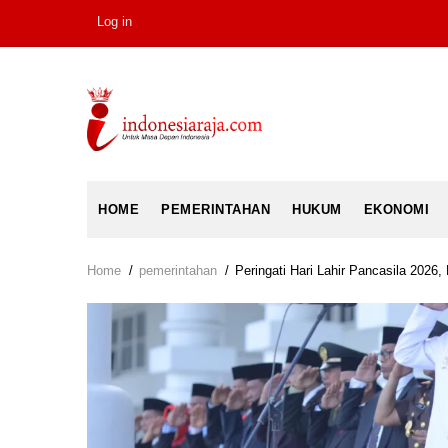
Skip
Log in
USER
to
ACCOUNT
main
MENU
content
MAIN
HOME
PEMERINTAHAN
HUKUM
EKONOMI
NAVIGATION
Home
/
pemerintahan
/
Peringati Hari Lahir Pancasila 202
Breadcrumb