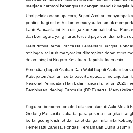
menjaga harmoni kebangsaan dengan menolak segala ben
Usai pelaksanaan upacara, Bupati Asahan menyampaika
penting bagi seluruh elemen masyarakat untuk memperku
Lahir Pancasila ini, kita diingatkan kembali bahwa Pan
dan bernegara yang harus terus dijaga dan diamalkan da
Menurutnya, tema ‘Pancasila Pemersatu Bangsa, Fondasi
sehingga seluruh masyarakat diharapkan dapat terus m
dalam bingkai Negara Kesatuan Republik Indonesia.
Kemudian,Bupati Asahan Dan Wakil Bupati Asahan bers
Kabupaten Asahan, serta peserta upacara melanjutkan k
Nasional Peringatan Hari Lahir Pancasila Tahun 2026 me
Pembinaan Ideologi Pancasila (BPIP) serta Menyaksikan
Kegiatan bersama tersebut dilaksanakan di Aula Melati K
Gedung Pancasila, Jakarta, para peserta mengikuti rang
berlangsung khidmat dan sarat dengan nilai-nilai kebangs
Pemersatu Bangsa, Fondasi Perdamaian Dunia”.(sumi)