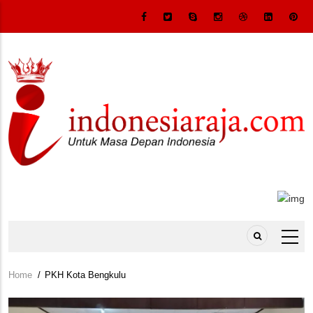
Skip
to
main
content
Home
/
PKH Kota Bengkulu
Breadcrumb