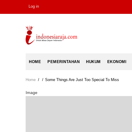
Skip
Log in
USER
to
ACCOUNT
main
MENU
content
MAIN
HOME
PEMERINTAHAN
HUKUM
EKONOMI
NAVIGATION
Home
/
/
Some Things Are Just Too Special To Miss
Breadcrumb
Image