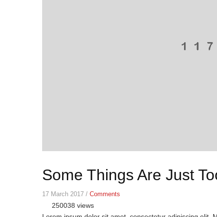
Some Things Are Just To
17 March 2017
/
Comments
250038 views
Lorem ipsum dolor sit amet, consectetur adipiscing elit. 