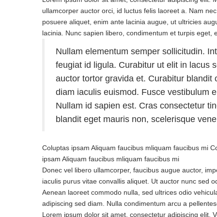
ullamcorper auctor orci, id luctus felis laoreet a. Nam ne
posuere aliquet, enim ante lacinia augue, ut ultricies au
lacinia. Nunc sapien libero, condimentum et turpis eget, e
Nullam elementum semper sollicitudin. Inte
feugiat id ligula. Curabitur ut elit in lacu
auctor tortor gravida et. Curabitur blandi
diam iaculis euismod. Fusce vestibulum elit
Nullam id sapien est. Cras consectetur tinc
blandit eget mauris non, scelerisque venen
Coluptas ipsam Aliquam faucibus mliquam faucibus mi C
ipsam Aliquam faucibus mliquam faucibus mi
Donec vel libero ullamcorper, faucibus augue auctor, impe
iaculis purus vitae convallis aliquet. Ut auctor nunc sed
Aenean laoreet commodo nulla, sed ultrices odio vehicula s
adipiscing sed diam. Nulla condimentum arcu a pellentesq
Lorem ipsum dolor sit amet, consectetur adipiscing elit. 