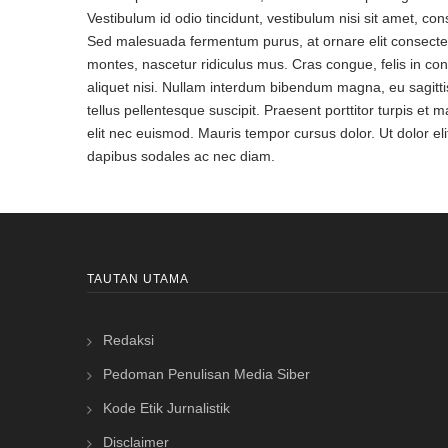
Vestibulum id odio tincidunt, vestibulum nisi sit amet, cons
Sed malesuada fermentum purus, at ornare elit consectet
montes, nascetur ridiculus mus. Cras congue, felis in co
aliquet nisi. Nullam interdum bibendum magna, eu sagitti
tellus pellentesque suscipit. Praesent porttitor turpis et
elit nec euismod. Mauris tempor cursus dolor. Ut dolor elit
dapibus sodales ac nec diam.
TAUTAN UTAMA
Redaksi
Pedoman Penulisan Media Siber
Kode Etik Jurnalistik
Disclaimer