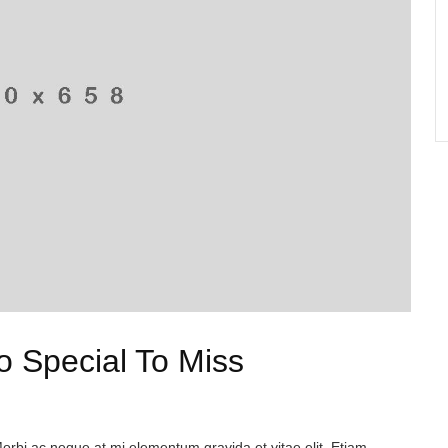
o Special To Miss
Morbi ac neque at mi elementum gravida et vitae elit. Etiam