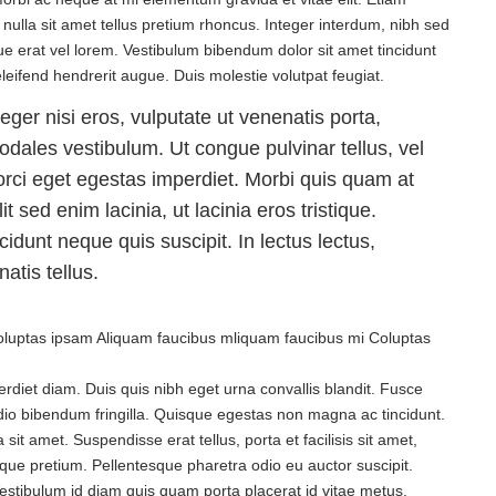
c nulla sit amet tellus pretium rhoncus. Integer interdum, nibh sed
gue erat vel lorem. Vestibulum bibendum dolor sit amet tincidunt
leifend hendrerit augue. Duis molestie volutpat feugiat.
ger nisi eros, vulputate ut venenatis porta,
s sodales vestibulum. Ut congue pulvinar tellus, vel
t orci eget egestas imperdiet. Morbi quis quam at
 sed enim lacinia, ut lacinia eros tristique.
idunt neque quis suscipit. In lectus lectus,
atis tellus.
oluptas ipsam Aliquam faucibus mliquam faucibus mi Coluptas
rdiet diam. Duis quis nibh eget urna convallis blandit. Fusce
 odio bibendum fringilla. Quisque egestas non magna ac tincidunt.
it amet. Suspendisse erat tellus, porta et facilisis sit amet,
ue pretium. Pellentesque pharetra odio eu auctor suscipit.
Vestibulum id diam quis quam porta placerat id vitae metus.