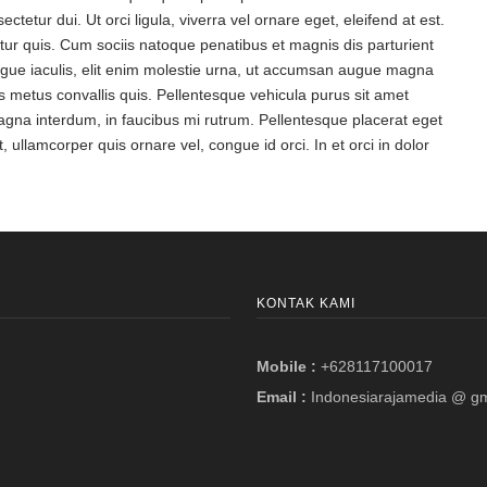
ectetur dui. Ut orci ligula, viverra vel ornare eget, eleifend at est.
ur quis. Cum sociis natoque penatibus et magnis dis parturient
ngue iaculis, elit enim molestie urna, ut accumsan augue magna
s metus convallis quis. Pellentesque vehicula purus sit amet
 magna interdum, in faucibus mi rutrum. Pellentesque placerat eget
, ullamcorper quis ornare vel, congue id orci. In et orci in dolor
KONTAK KAMI
Mobile :
+628117100017
Email :
Indonesiarajamedia @ g