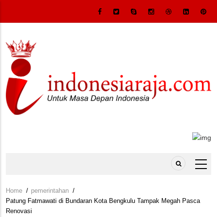
Skip
to
main
content
Home
/
pemerintahan
/
Breadcrumb
Patung Fatmawati di Bundaran Kota Bengkulu Tampak Megah Pasca
Renovasi