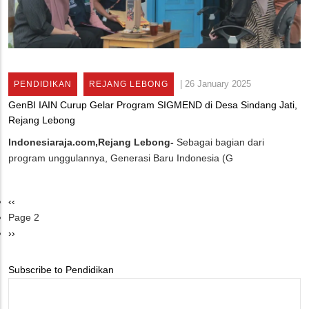
|
26 January 2025
PENDIDIKAN
REJANG LEBONG
GenBI IAIN Curup Gelar Program SIGMEND di Desa Sindang Jati,
Rejang Lebong
Indonesiaraja.com,Rejang Lebong-
Sebagai bagian dari
program unggulannya, Generasi Baru Indonesia (G
Previous
‹‹
Pagination
page
Page 2
Next
››
page
Subscribe to Pendidikan