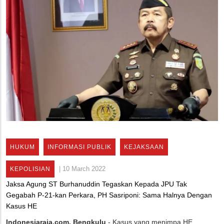
HUKUM
INFORMASI PUBLIK
KEJAKSAAN
|
10 March 2022
KEPOLISIAN
Jaksa Agung ST Burhanuddin Tegaskan Kepada JPU Tak
Gegabah P-21-kan Perkara, PH Sasriponi: Sama Halnya Dengan
Kasus HE
Indonesiaraja.com, Bengkulu
- Kasus yang menimpa HE